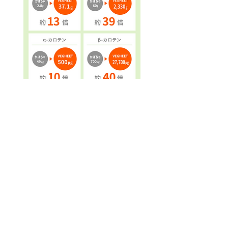
ABOUT/会社概要
商 号: 株式会社 ア イ ル
本社住所: 長崎県平戸市田平町小手田免419-1